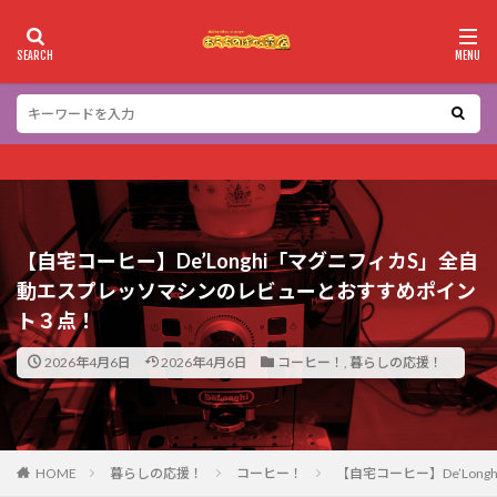
カテゴリー
検索
【自宅コーヒー】De’Longhi「マグニフィカS」全自
動エスプレッソマシンのレビューとおすすめポイン
ト３点！
2026年4月6日
2026年4月6日
コーヒー！
,
暮らしの応援！
HOME
暮らしの応援！
コーヒー！
【自宅コーヒー】De’Lo