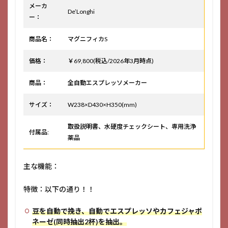
メーカ
De’Longhi
ー：
商品名：
マグニフィカS
価格：
￥69,800(税込/2026年3月時点)
商品：
全自動エスプレッソメーカー
サイズ：
W238×D430×H350(mm)
取扱説明書、水硬度チェックシート、専用洗浄
付属品:
薬品
主な機能：
特徴：以下の通り！！
豆を自動で挽き、自動でエスプレッソやカフェジャポ
ネーゼ(同時抽出2杯)を抽出。