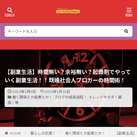
カテゴリー
検索
【副業生活】時間無い？余裕無い？起爆剤でやって
いく副業生活！！既婚社会人ブロガーの時間術！
2024年1月9日
2024年1月10日
働く関係とか副業とか！
,
ブログの成長過程！
,
トレンドやネタ！雑
談！等
HOME
暮らしの応援！
働く関係とか副業とか！
【副業生活】