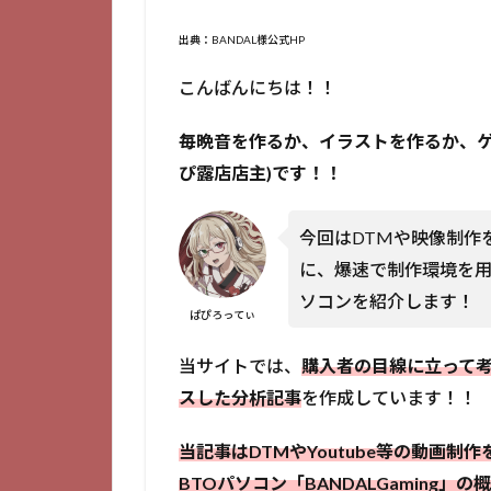
出典：BANDAL様公式HP
こんばんにちは！！
毎晩音を作るか、イラストを作るか、ゲ
ぴ露店店主)です！！
今回はDTMや映像制作
に、爆速で制作環境を用
ソコンを紹介します！
ぱぴろってぃ
当サイトでは、
購入者の目線に立って
スした分析記事
を作成しています！！
当記事はDTMやYoutube等の動画
BTOパソコン「BANDALGaming