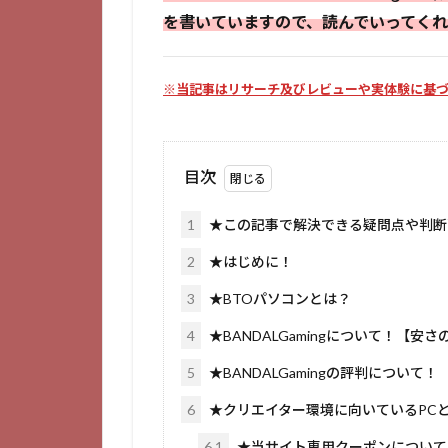
を書いていますので、読んでいってく
※当記事はリサーチ及びレビューや実体験に基
目次
1
★この記事で解決できる疑問点や判断
2
★はじめに！
3
★BTOパソコンとは？
4
★BANDALGamingについて！【安さ
5
★BANDALGamingの評判について！
6
★クリエイター環境に向いているPC
6.1
★当サイト専用クーポンについて