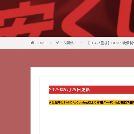
HOME
ゲーム関係！
【コスパ重視】DTM・映像制作向
2025年9月29日
更新
★当記事はBANDALGaming様より専用クーポン及び独自情