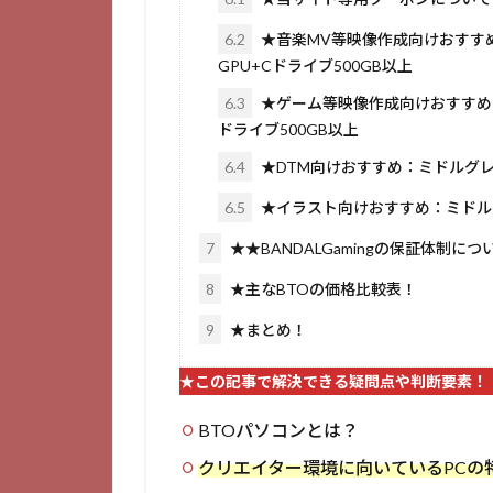
6.2
★音楽MV等映像作成向けおすす
GPU+Cドライブ500GB以上
6.3
★ゲーム等映像作成向けおすすめ：
ドライブ500GB以上
6.4
★DTM向けおすすめ：ミドルグレー
6.5
★イラスト向けおすすめ：ミドル
7
★★BANDALGamingの保証体制につ
8
★主なBTOの価格比較表！
9
★まとめ！
★この記事で解決できる疑問点や判断要素！
BTOパソコンとは？
クリエイター環境に向いているPCの