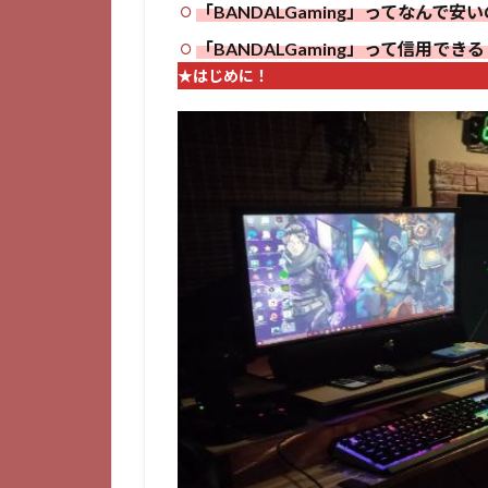
「BANDALGaming」ってなんで安
「BANDALGaming」って信用でき
★はじめに！