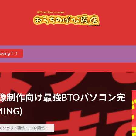
enjoying！！
像制作向け最強BTOパソコン完
ING)
Cガジェット関係！
,
DTM関係！