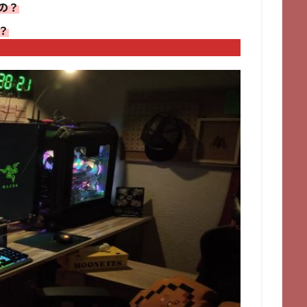
いの？
る？