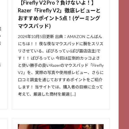
【Firefly V2 Pro？負けないよ！】
Razer「Firefly V2」徹底レビューと
おすすめポイント5点！(ゲーミング
マウスパッド)
成
い
2024年10月5日更新 出典：AMAZON こんばん
店
にちは！！ 夜な夜なマウスパッドに腕をスリス
リさせている、ぱぴろってぃ(ぱぴ露店店主)で
す！！ ぱぴろってぃ 今回は圧倒的カッコよさ
当
と使い勝手の良いRazerのマウスパッド「Firefly
V2」を、実際の写真や使用感レビュー、さらに
口コミ調査を通じておすすめポイントをご紹介
します！ 当サイトでは、購入者の目線に立って
考えて、厳選した商材を厳選 […]