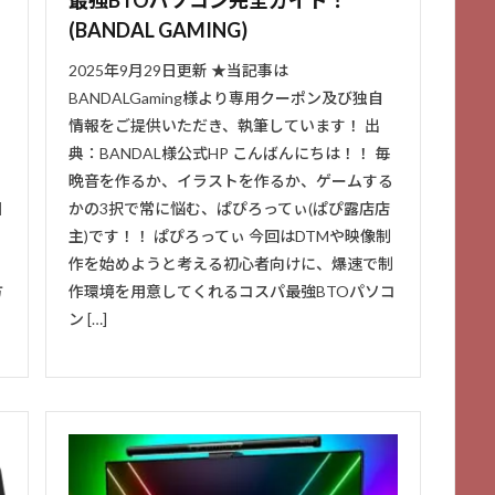
(BANDAL GAMING)
2025年9月29日更新 ★当記事は
BANDALGaming様より専用クーポン及び独自
情報をご提供いただき、執筆しています！ 出
コ
典：BANDAL様公式HP こんばんにちは！！ 毎
晩音を作るか、イラストを作るか、ゲームする
目
かの3択で常に悩む、ぱぴろってぃ(ぱぴ露店店
主)です！！ ぱぴろってぃ 今回はDTMや映像制
作を始めようと考える初心者向けに、爆速で制
方
作環境を用意してくれるコスパ最強BTOパソコ
ン […]