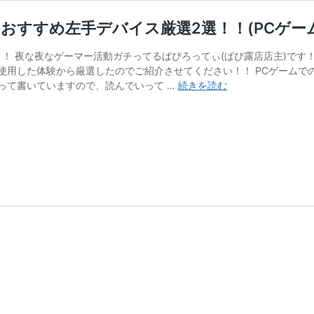
おすすめ左手デバイス厳選2選！！(PCゲー
ちは！！ 夜な夜なゲーマー活動ガチってるぱぴろってぃ(ぱぴ露店店主)で
使用した体験から厳選したのでご紹介させてください！！ PCゲームで
FPS
って書いていますので、読んでいって …
続きを読む
で
最
強！？
コ
ス
パ
も
使
い
勝
手
も
最
強
の